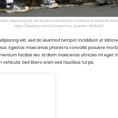
ctetur adipiscing elit, sed do eiusmod tempor incididunt ut labore et do
https://pixabay.com/id/users/nico_boersen-8935651/
dipiscing elit, sed do eiusmod tempor incididunt ut labor
risus. Egestas maecenas pharetra convallis posuere morbi
ntum facilisis leo. Id diam maecenas ultricies mi eget mau
 vehicula. Sed libero enim sed faucibus turpis.