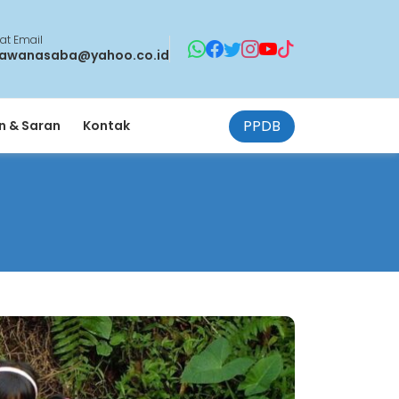
at Email
awanasaba@yahoo.co.id
PPDB
 & Saran
Kontak